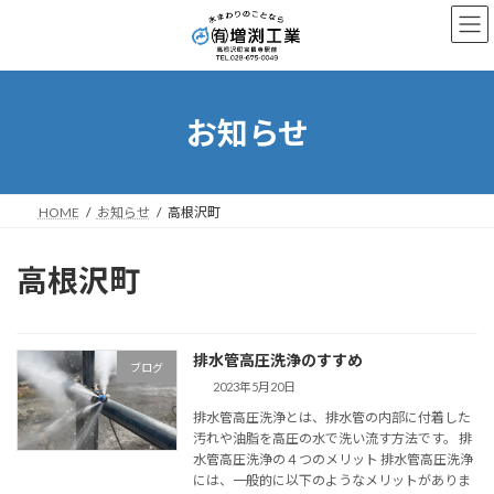
コ
ナ
ン
ビ
テ
ゲ
ン
ー
ツ
シ
へ
ョ
お知らせ
ス
ン
キ
に
ッ
移
プ
動
HOME
お知らせ
高根沢町
高根沢町
排水管高圧洗浄のすすめ
ブログ
2023年5月20日
排水管高圧洗浄とは、排水管の内部に付着した
汚れや油脂を高圧の水で洗い流す方法です。 排
水管高圧洗浄の４つのメリット 排水管高圧洗浄
には、一般的に以下のようなメリットがありま